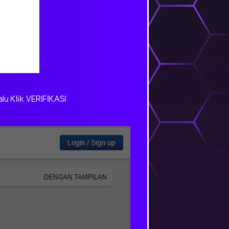
lu Klik VERIFIKASI