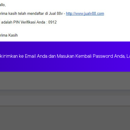
ikirimkan ke Email Anda dan Masukan Kembali Password Anda, La