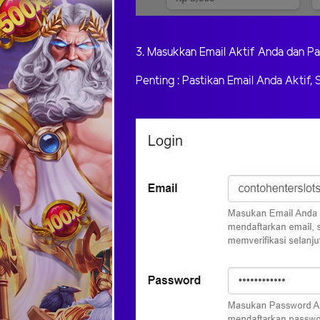
3. Masukkan Email Aktif Anda dan Pa
Penting : Pastikan Email Anda Aktif