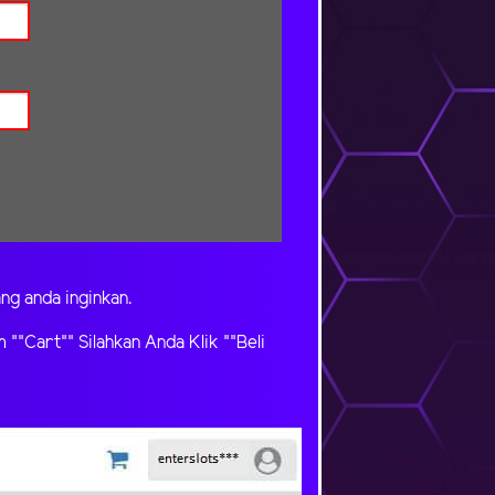
ng anda inginkan.
""Cart"" Silahkan Anda Klik ""Beli