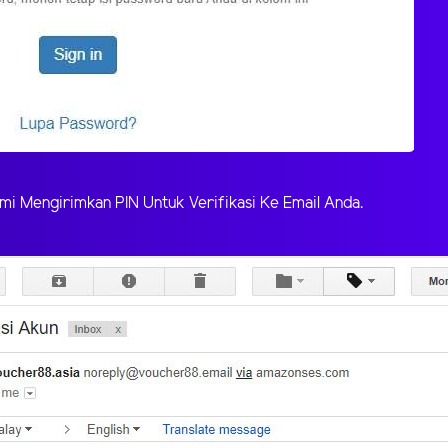
mi Mengirimkan PIN Untuk Verifikasi Ke Email Anda.