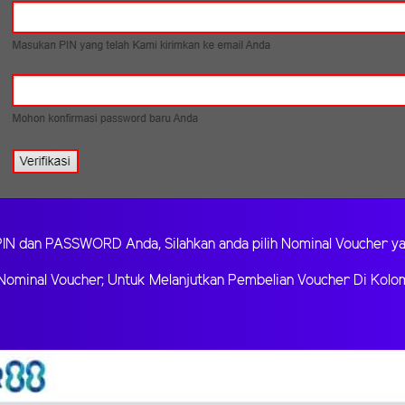
IN dan PASSWORD Anda, Silahkan anda pilih Nominal Voucher ya
Nominal Voucher, Untuk Melanjutkan Pembelian Voucher Di Kolom 