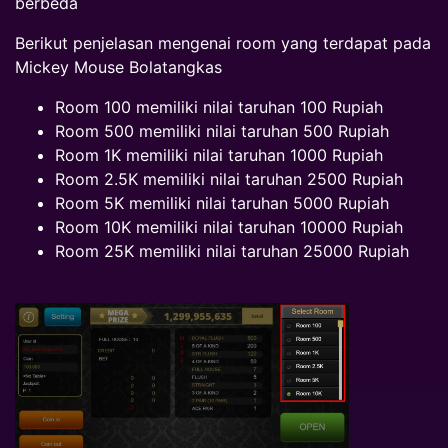
berbeda
Berikut penjelasan mengenai room yang terdapat pada
Mickey Mouse Bolatangkas
Room 100 memiliki nilai taruhan 100 Rupiah
Room 500 memiliki nilai taruhan 500 Rupiah
Room 1K memiliki nilai taruhan 1000 Rupiah
Room 2.5K memiliki nilai taruhan 2500 Rupiah
Room 5K memiliki nilai taruhan 5000 Rupiah
Room 10K memiliki nilai taruhan 10000 Rupiah
Room 25K memiliki nilai taruhan 25000 Rupiah