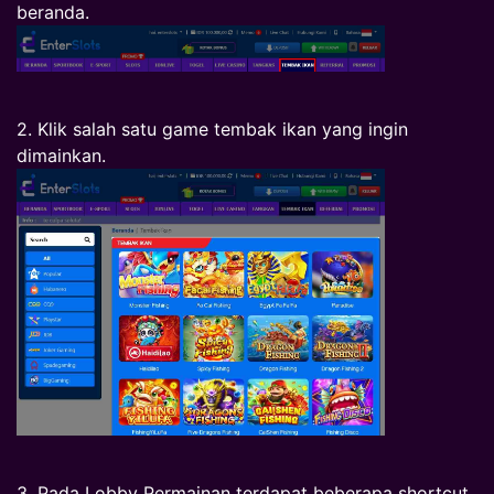
beranda.
2. Klik salah satu game tembak ikan yang ingin
dimainkan.
3. Pada Lobby Permainan terdapat beberapa shortcut