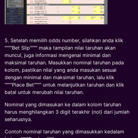
5. Setelah memilih odds number, silahkan anda klik
""""Bet Slip"""" maka tampilan nilai taruhan akan
muncul, juga informasi mengenai minimal dan
maksimal taruhan. Masukkan nominal taruhan pada
kolom, pastikan nilai yang anda masukan sesuai
dengan minimal dan maksimal taruhan, lalu klik
""""Place Bet"""" untuk melanjutkan taruhan dan klik
batal untuk merubah nilai taruhan.
Nominal yang dimasukan ke dalam kolom taruhan
harus menghilangkan 3 digit terakhir (nol) dari jumlah
seharusnya.
Contoh nominal taruhan yang dimasukkan kedalam