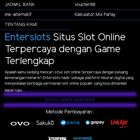
JADWAL BANK
voucher88
link-alternatif
Kalkulator Mix Parlay
TENTANG KAMI
Enterslots
Situs Slot Online
Terpercaya dengan Game
Terlengkap
Apakah kamu sedang mencari situs slot online terpercaya dengan peluang
kemenangan menarik? Enterslots hadir sebagai platform hiburan digital yang
menyediakan berbagai permainan slot online populer yang bisa dimainkan
...
kapan saja.
BACA LEBIH LENGKAP
Metode Pembayaran :