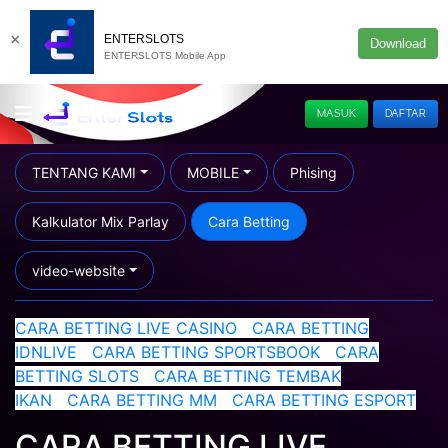
×
ENTERSLOTS
Download
ENTERSLOTS Mobile App
MASUK
DAFTAR
TENTANG KAMI
MOBILE
Phising
Kalkulator Mix Parlay
Cara Betting
video-website
CARA BETTING LIVE CASINO
|
CARA BETTING
IDNLIVE
|
CARA BETTING SPORTSBOOK
|
CARA
BETTING SLOTS
|
CARA BETTING TEMBAK
IKAN
|
CARA BETTING MM
|
CARA BETTING ESPORT
CARA BETTING LIVE