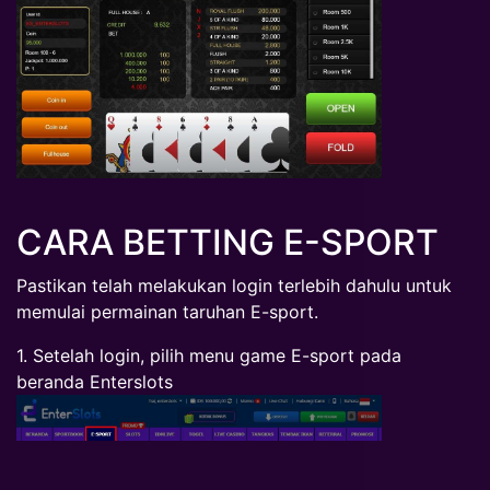
CARA BETTING E-SPORT
Pastikan telah melakukan login terlebih dahulu untuk
memulai permainan taruhan E-sport.
1. Setelah login, pilih menu game E-sport pada
beranda Enterslots