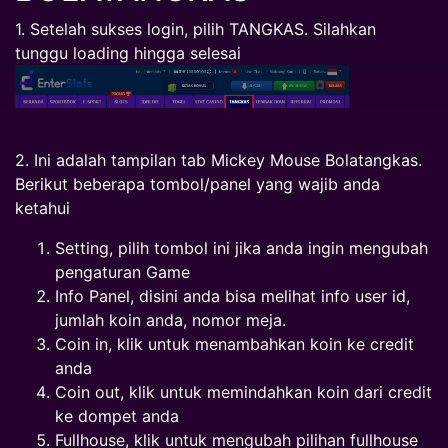
1. Setelah sukses login, pilih TANGKAS. Silahkan
tunggu loading hingga selesai
2. Ini adalah tampilan tab Mickey Mouse Bolatangkas.
Berikut beberapa tombol/panel yang wajib anda
ketahui
Setting, pilih tombol ini jika anda ingin mengubah
pengaturan Game
Info Panel, disini anda bisa melihat info user id,
jumlah koin anda, nomor meja.
Coin in, klik untuk menambahkan koin ke credit
anda
Coin out, klik untuk memindahkan koin dari credit
ke dompet anda
Fullhouse, klik untuk mengubah pilihan fullhouse