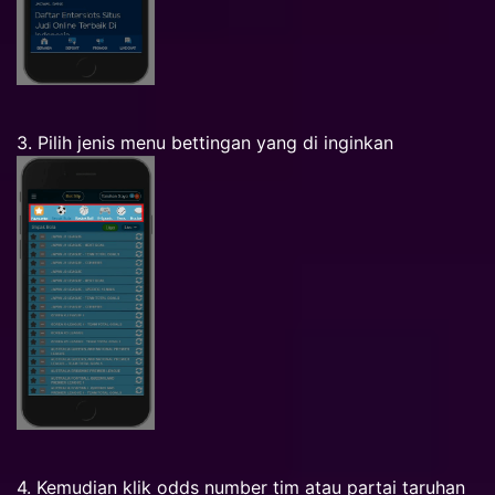
3. Pilih jenis menu bettingan yang di inginkan
4. Kemudian klik odds number tim atau partai taruhan