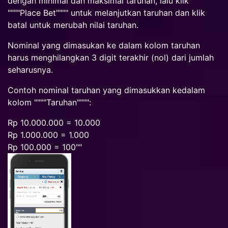
dengan minimal dan maksimal taruhan, lalu klik
""""Place Bet"""" untuk melanjutkan taruhan dan klik
batal untuk merubah nilai taruhan.
Nominal yang dimasukan ke dalam kolom taruhan
harus menghilangkan 3 digit terakhir (nol) dari jumlah
seharusnya.
Contoh nominal taruhan yang dimasukkan kedalam
kolom """"Taruhan"""":
Rp 10.000.000 = 10.000
Rp 1.000.000 = 1.000
Rp 100.000 = 100""