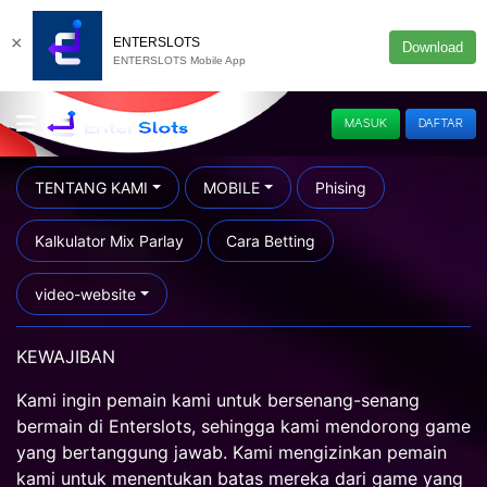
×
ENTERSLOTS
Download
ENTERSLOTS Mobile App
MASUK
DAFTAR
TENTANG KAMI
MOBILE
Phising
Kalkulator Mix Parlay
Cara Betting
video-website
KEWAJIBAN
Kami ingin pemain kami untuk bersenang-senang
bermain di Enterslots, sehingga kami mendorong game
yang bertanggung jawab. Kami mengizinkan pemain
kami untuk menentukan batas mereka dari game yang