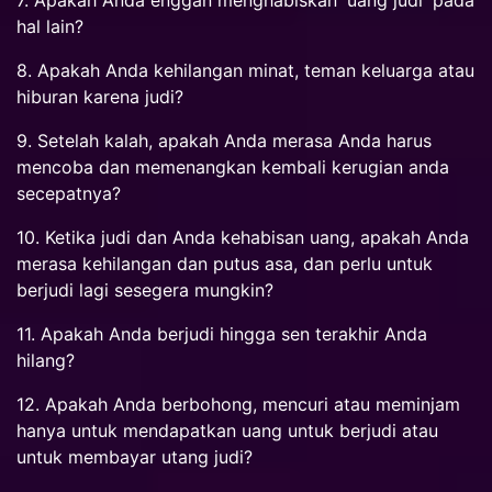
7. Apakah Anda enggan menghabiskan 'uang judi' pada
hal lain?
8. Apakah Anda kehilangan minat, teman keluarga atau
hiburan karena judi?
9. Setelah kalah, apakah Anda merasa Anda harus
mencoba dan memenangkan kembali kerugian anda
secepatnya?
10. Ketika judi dan Anda kehabisan uang, apakah Anda
merasa kehilangan dan putus asa, dan perlu untuk
berjudi lagi sesegera mungkin?
11. Apakah Anda berjudi hingga sen terakhir Anda
hilang?
12. Apakah Anda berbohong, mencuri atau meminjam
hanya untuk mendapatkan uang untuk berjudi atau
untuk membayar utang judi?