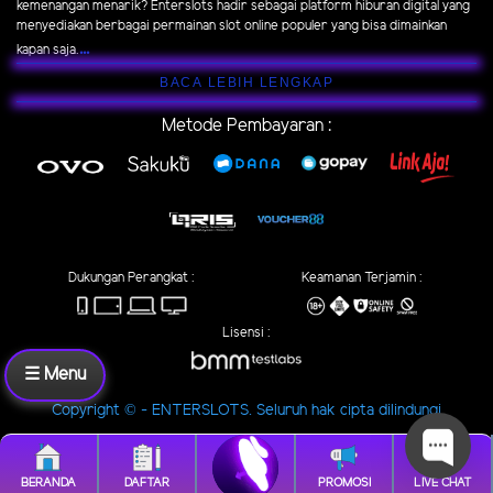
kemenangan menarik? Enterslots hadir sebagai platform hiburan digital yang
menyediakan berbagai permainan slot online populer yang bisa dimainkan
...
kapan saja.
BACA LEBIH LENGKAP
Metode Pembayaran :
Dukungan Perangkat :
Keamanan Terjamin :
Lisensi :
☰ Menu
Copyright © - ENTERSLOTS. Seluruh hak cipta dilindungi
BERANDA
DAFTAR
PROMOSI
LIVE CHAT