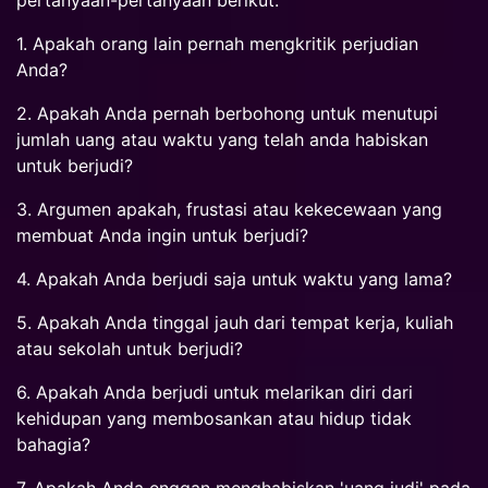
pertanyaan-pertanyaan berikut:
1. Apakah orang lain pernah mengkritik perjudian
Anda?
2. Apakah Anda pernah berbohong untuk menutupi
jumlah uang atau waktu yang telah anda habiskan
untuk berjudi?
3. Argumen apakah, frustasi atau kekecewaan yang
membuat Anda ingin untuk berjudi?
4. Apakah Anda berjudi saja untuk waktu yang lama?
5. Apakah Anda tinggal jauh dari tempat kerja, kuliah
atau sekolah untuk berjudi?
6. Apakah Anda berjudi untuk melarikan diri dari
kehidupan yang membosankan atau hidup tidak
bahagia?