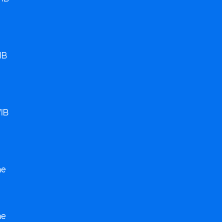
IB
WIB
ne
ne