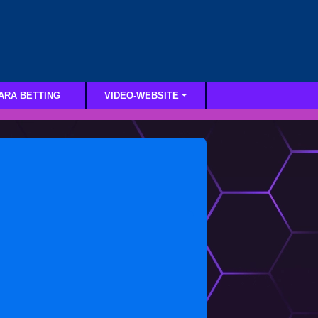
ARA BETTING
VIDEO-WEBSITE