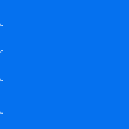
ne
ne
ne
ne